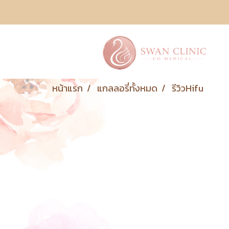
หน้าแรก
แกลลอรี่ทั้งหมด
รีวิวHifu