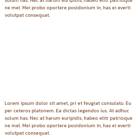
solum has. Nec at harum euripidis, habeo elitr patrioque
ne mel. Mei probo oportere posidonium in, has ei everti
volutpat consequat.
Lorem ipsum dolor sit amet, pri et feugiat consulatu. Eu
per ceteros platonem. Ea dictas legendos ius. At adhuc
solum has. Nec at harum euripidis, habeo elitr patrioque
ne mel. Mei probo oportere posidonium in, has ei everti
volutpat consequat.